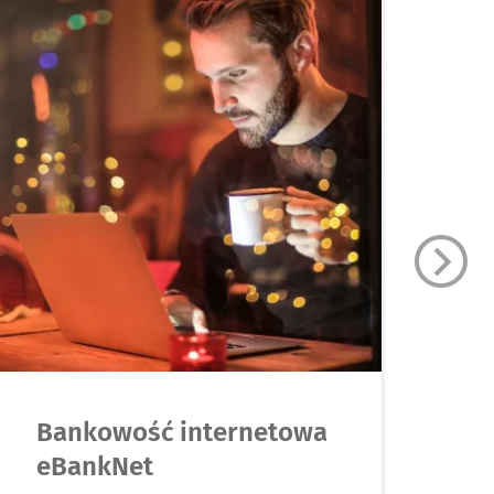
Bankowość internetowa
A
eBankNet