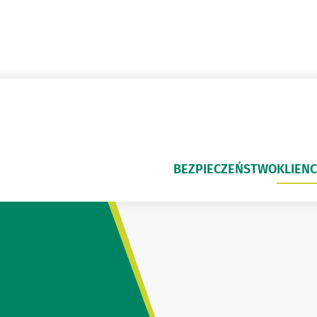
BEZPIECZEŃSTWO
KLIENC
NI