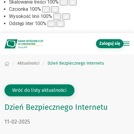
Skalowanie treści
100
%
Czcionka
100
%
Wysokość linii
100
%
Odstęp liter
100
%
Zaloguj się
Aktualności
Dzień Bezpiecznego Internetu
Wróć do listy aktualności
Dzień Bezpiecznego Internetu
DATA PUBLIKACJI:
11-02-2025