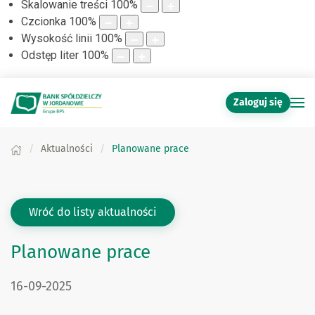
Skalowanie treści
100
%
Czcionka
100
%
Wysokość linii
100
%
Odstęp liter
100
%
Zaloguj się
Aktualności
Planowane prace
Wróć do listy aktualności
Planowane prace
DATA PUBLIKACJI:
16-09-2025