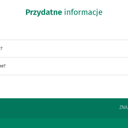
Przydatne
informacje
t?
ne?
ZNA