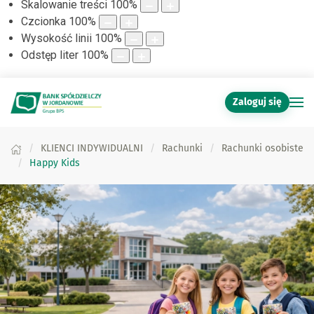
Skalowanie treści
100
%
Czcionka
100
%
Wysokość linii
100
%
Odstęp liter
100
%
Zaloguj się
KLIENCI INDYWIDUALNI
Rachunki
Rachunki osobiste
Happy Kids