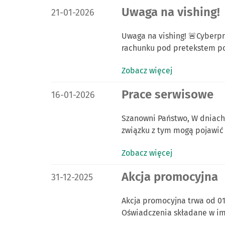
DATA PUBLIKACJI:
Uwaga na vishing!
21-01-2026
Uwaga na vishing! 🚨Cyberp
rachunku pod pretekstem po
Zobacz więcej
DATA PUBLIKACJI:
Prace serwisowe
16-01-2026
Szanowni Państwo, W dniach 
związku z tym mogą pojawić 
Zobacz więcej
DATA PUBLIKACJI:
Akcja promocyjna
31-12-2025
Akcja promocyjna trwa od 01.
Oświadczenia składane w i