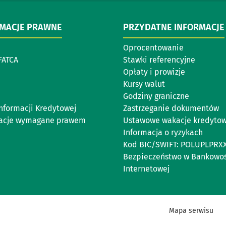
RMACJE PRAWNE
PRZYDATNE INFORMACJE
Oprocentowanie
FATCA
Stawki referencyjne
Opłaty i prowizje
Kursy walut
Godziny graniczne
Informacji Kredytowej
Zastrzeganie dokumentów
acje wymagane prawem
Ustawowe wakacje kredyto
Informacja o ryzykach
Kod BIC/SWIFT: POLUPLPRX
Bezpieczeństwo w Bankowoś
Internetowej
Mapa serwisu