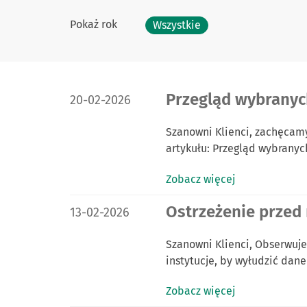
Pokaż rok
Wszystkie
DATA PUBLIKACJI:
Przegląd wybranyc
20-02-2026
Szanowni Klienci, zachęcamy
artykułu: Przegląd wybrany
Zobacz więcej
DATA PUBLIKACJI:
Ostrzeżenie przed
13-02-2026
Szanowni Klienci, Obserwuje
instytucje, by wyłudzić dan
Zobacz więcej