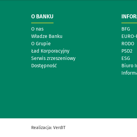
O BANKU
INFO
O nas
BFG
Władze Banku
EURO-
O Grupie
RODO
Ład Korporacyjny
PSD2
Serwis zrzeszeniowy
ESG
Dostępność
Biuro 
Inform
Realizacja:
VerdIT