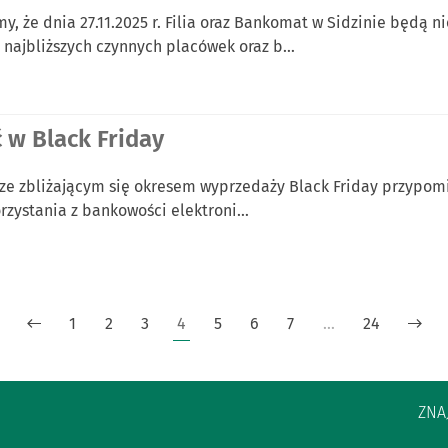
my, że dnia 27.11.2025 r. Filia oraz Bankomat w Sidzinie będą
najbliższych czynnych placówek oraz b…
ć w Black Friday
 ze zbliżającym się okresem wyprzedaży Black Friday przypom
rzystania z bankowości elektroni…
1
2
3
4
5
6
7
…
24
ZNA